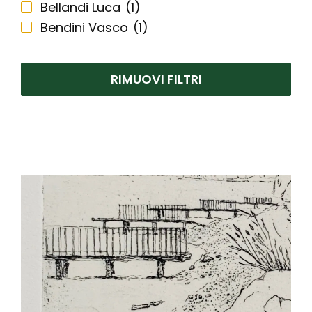
Bellandi Luca
(1)
Bendini Vasco
(1)
Biasion Renzo
(2)
Bodini Floriano
(1)
RIMUOVI FILTRI
Cicoli Piero
(1)
Donzelli Bruno
(2)
Matticchio Franco
(1)
Pedretti Antonio
(2)
Pozzi Giancarlo
(1)
Prencipe Leonardo
(1)
Tenconi Sandra
(1)
Zambrelli Marco
(2)