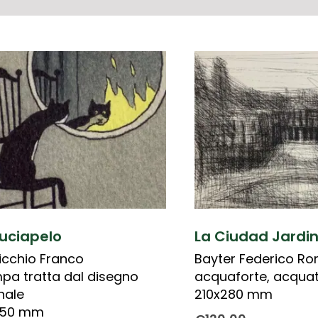
ruciapelo
La Ciudad Jardi
icchio Franco
Bayter Federico R
pa tratta dal disegno
acquaforte, acquat
inale
210x280 mm
150 mm