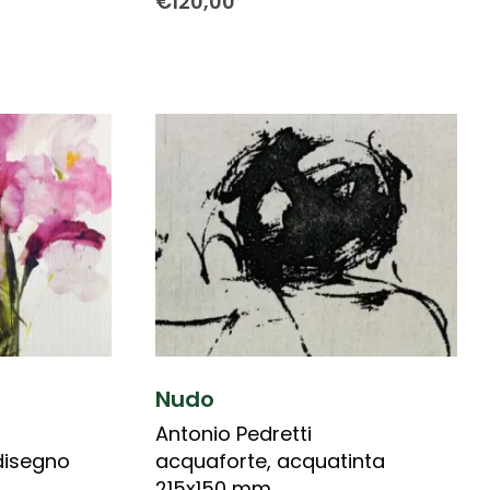
€
120,00
Nudo
Antonio Pedretti
disegno
acquaforte, acquatinta
215x150 mm