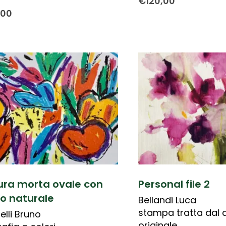
€
120,00
,00
ura morta ovale con
Personal file 2
lo naturale
Bellandi Luca
stampa tratta dal 
elli Bruno
originale