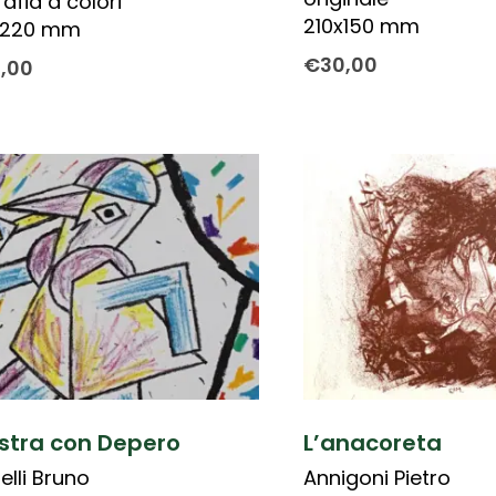
rafia a colori
210x150 mm
x220 mm
€
30,00
0,00
estra con Depero
L’anacoreta
elli Bruno
Annigoni Pietro