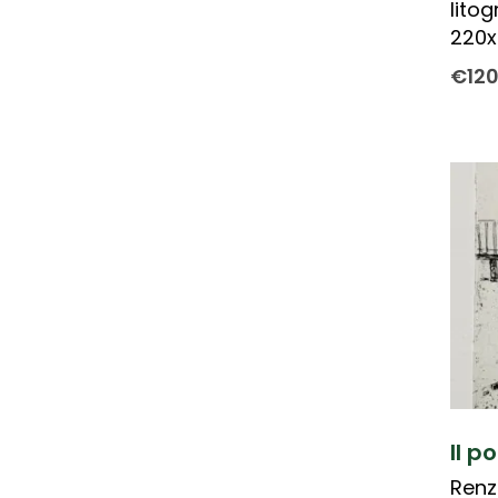
litog
220
€
12
Il p
Renz