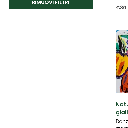
RIMUOVI FILTRI
Cicoli Piero
(1)
€
30
Donzelli Bruno
(2)
Matticchio Franco
(1)
Pedretti Antonio
(2)
Pozzi Giancarlo
(1)
Prencipe Leonardo
(1)
Tenconi Sandra
(1)
Zambrelli Marco
(2)
Nat
gial
Donz