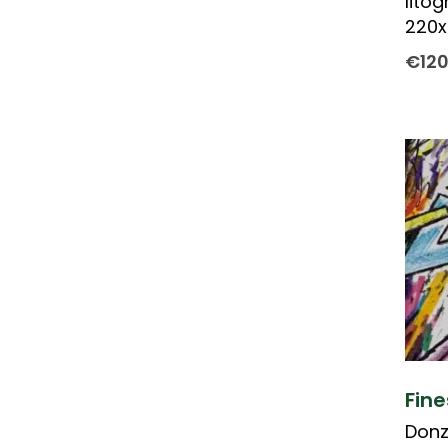
litog
220
€
12
Fin
Donz