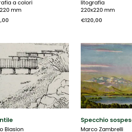
rafia a colori
litografia
x220 mm
220x220 mm
0,00
€
120,00
ontile
Specchio sospes
o Biasion
Marco Zambrelli