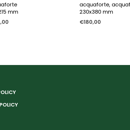
aforte
acquaforte, acquat
215 mm
230x380 mm
0,00
€
180,00
POLICY
POLICY