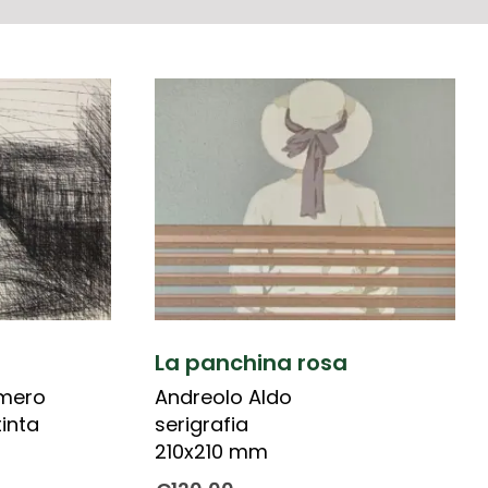
n
La panchina rosa
omero
Andreolo Aldo
inta
serigrafia
210x210 mm