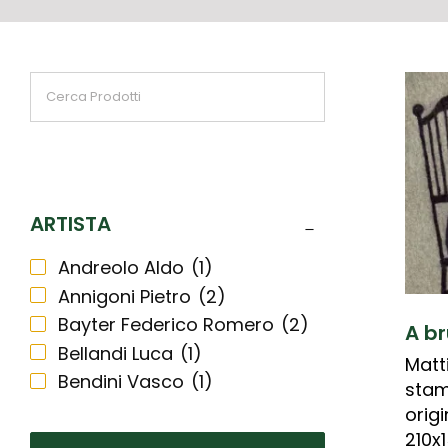
ARTISTA
Andreolo Aldo
(1)
Annigoni Pietro
(2)
Bayter Federico Romero
(2)
A b
Bellandi Luca
(1)
Matt
Bendini Vasco
(1)
stam
Biasion Renzo
(2)
orig
Bodini Floriano
(1)
210x