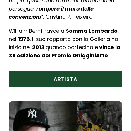
un po’ quello che l’arte contemporanea
persegue:
rompere il muro delle
convenzioni
“.
Cristina P. Teixeira
William Berni nasce a
Somma Lombardo
nel
1978
. Il suo rapporto con la Galleria ha
inizio nel
2013
quando partecipa e
vince la
XII edizione del Premio GhigginiArte
.
ARTISTA