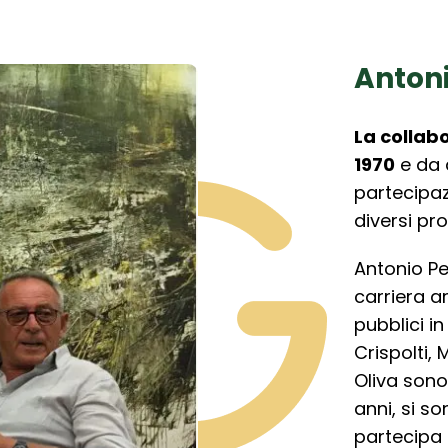
Antoni
La collabo
1970
e da 
partecipazi
diversi pro
Antonio Pe
carriera a
pubblici in
Crispolti, 
Oliva sono
anni, si so
partecipa 