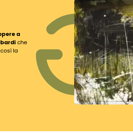
opere
a
bardi
che
 così la