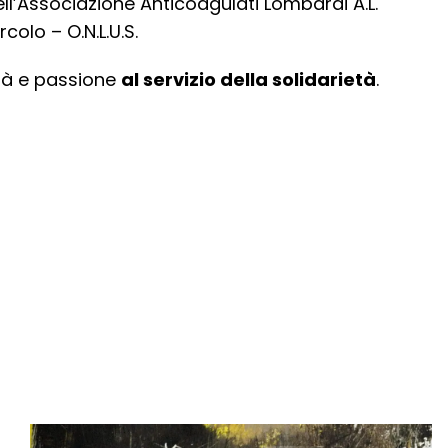
ll’Associazione Anticoagulati Lombardi A.L.
colo – O.N.L.U.S.
tà e passione
al
servizio della solidarietà
.