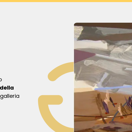
o
della
alleria