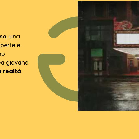
rso
, una
operte e
no
ea giovane
a realtà