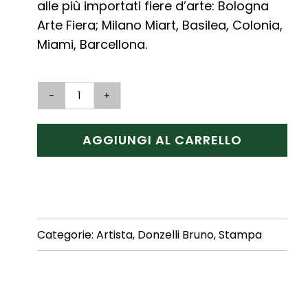
alle più importati fiere d’arte: Bologna
Arte Fiera; Milano Miart, Basilea, Colonia,
Miami, Barcellona.
Finestra
con
AGGIUNGI AL CARRELLO
Depero
quantità
Categorie:
Artista
,
Donzelli Bruno
,
Stampa