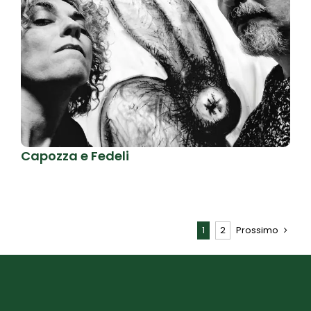
Capozza e Fedeli
1
2
Prossimo