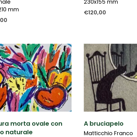
inale
230x155 mm
210 mm
€
120,00
,00
ura morta ovale con
A bruciapelo
lo naturale
Matticchio Franco