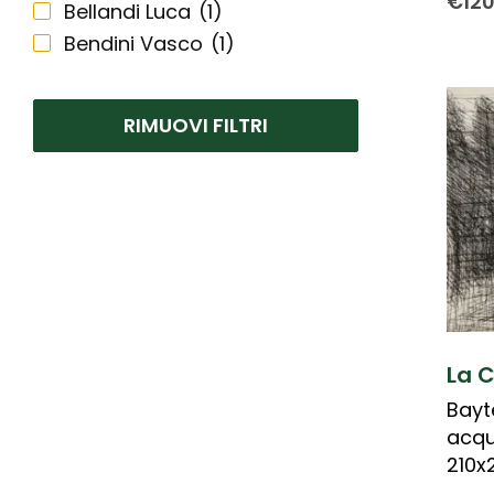
€
12
Bellandi Luca
(1)
Bendini Vasco
(1)
Biasion Renzo
(2)
Bodini Floriano
(1)
RIMUOVI FILTRI
Cicoli Piero
(1)
Donzelli Bruno
(2)
Matticchio Franco
(1)
Pedretti Antonio
(2)
Pozzi Giancarlo
(1)
Prencipe Leonardo
(1)
Tenconi Sandra
(1)
Zambrelli Marco
(2)
La 
Bayt
acqu
210