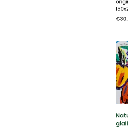
orig
150x
€
30
Nat
gial