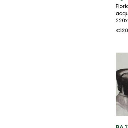
Flor
acqu
220
€
12
BA 1