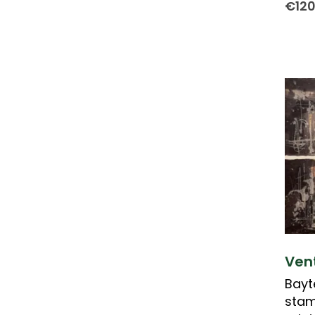
€
12
Ven
Bayt
stam