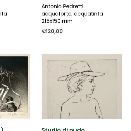
Antonio Pedretti
nta
acquaforte, acquatinta
215x150 mm
€
120,00
)
Studio di nudo