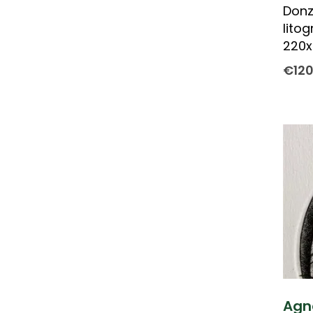
Donz
litog
220
€
12
Agne