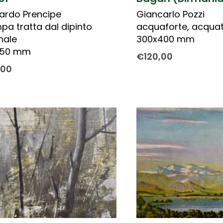
ardo Prencipe
Giancarlo Pozzi
pa tratta dal dipinto
acquaforte, acquat
inale
300x400 mm
150 mm
€
120,00
,00