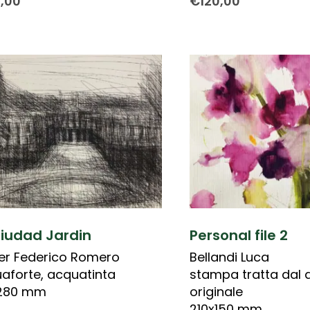
0,00
€
120,00
Ciudad Jardin
Personal file 2
er Federico Romero
Bellandi Luca
aforte, acquatinta
stampa tratta dal 
x280 mm
originale
210x150 mm