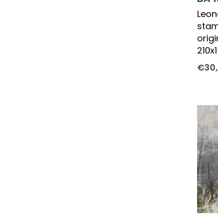
Leon
stam
orig
210x
€
30