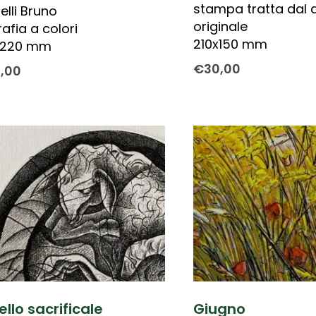
stampa tratta dal 
elli Bruno
originale
rafia a colori
210x150 mm
x220 mm
€
30,00
0,00
llo sacrificale
Giugno