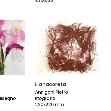
€
120,00
L’anacoreta
Annigoni Pietro
disegno
litografia
220x220 mm