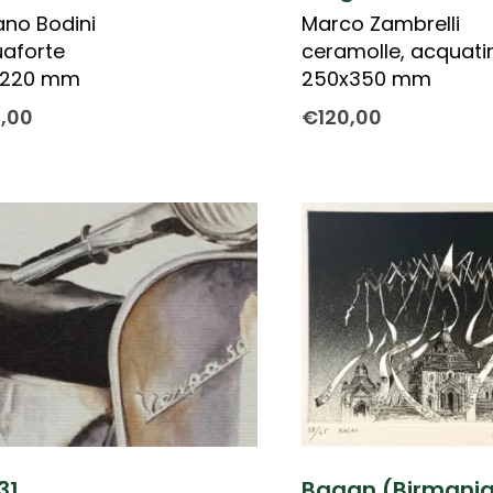
iano Bodini
Marco Zambrelli
aforte
ceramolle, acquati
x220 mm
250x350 mm
0,00
€
120,00
31
Bagan (Birmania