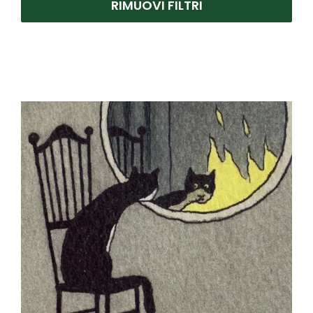
RIMUOVI FILTRI
Cicoli Piero
(1)
Donzelli Bruno
(2)
Matticchio Franco
(1)
Pedretti Antonio
(2)
Pozzi Giancarlo
(1)
Prencipe Leonardo
(1)
Tenconi Sandra
(1)
Zambrelli Marco
(2)