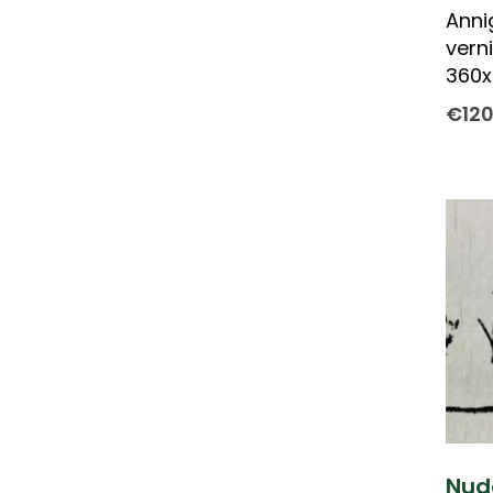
Anni
vern
360
€
12
Nud