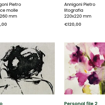
goni Pietro
Annigoni Pietro
ice molle
litografia
x260 mm
220x220 mm
0,00
€
120,00
o
Personal file 2