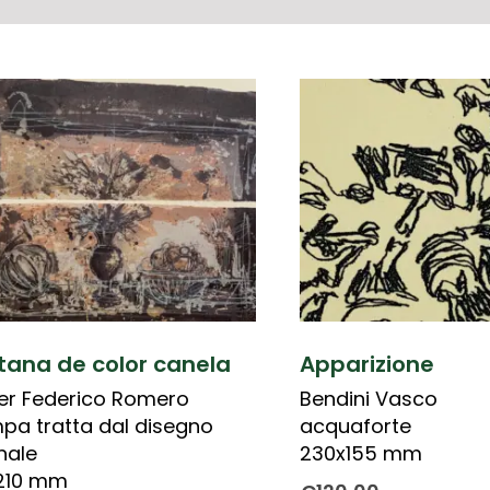
tana de color canela
Apparizione
er Federico Romero
Bendini Vasco
pa tratta dal disegno
acquaforte
inale
230x155 mm
210 mm