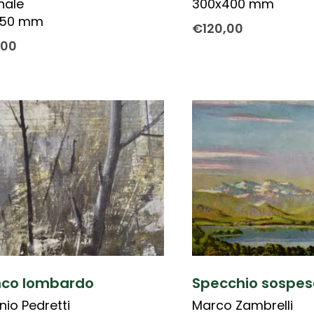
inale
300x400 mm
150 mm
€
120,00
,00
nco lombardo
Specchio sospes
nio Pedretti
Marco Zambrelli