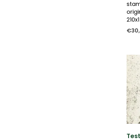
stam
orig
210x
€
30
Test