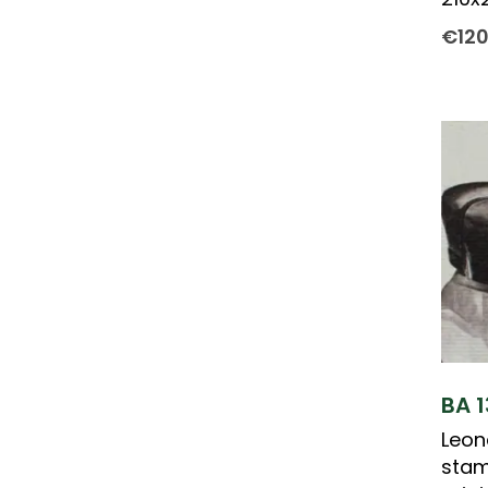
€
12
BA 1
Leon
stam