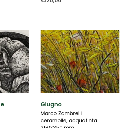
€
120,00
le
Giugno
Marco Zambrelli
ceramolle, acquatinta
250x350 mm