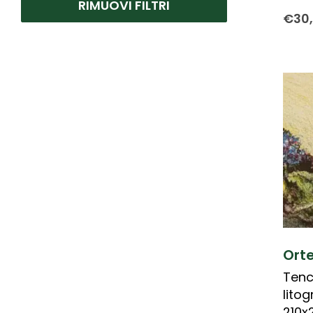
RIMUOVI FILTRI
Cicoli Piero
(1)
€
30
Donzelli Bruno
(2)
Matticchio Franco
(1)
Pedretti Antonio
(2)
Pozzi Giancarlo
(1)
Prencipe Leonardo
(1)
Tenconi Sandra
(1)
Zambrelli Marco
(2)
Orte
Tenc
litog
210x