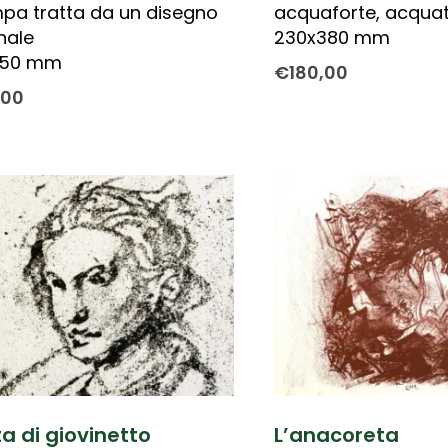
pa tratta da un disegno
acquaforte, acquat
inale
230x380 mm
150 mm
€
180,00
,00
a di giovinetto
L’anacoreta