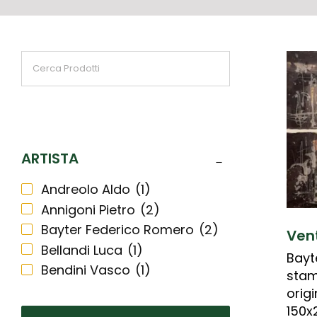
ARTISTA
Andreolo Aldo
(1)
Annigoni Pietro
(2)
Bayter Federico Romero
(2)
Ven
Bellandi Luca
(1)
Bayt
Bendini Vasco
(1)
stam
Biasion Renzo
(2)
orig
Bodini Floriano
(1)
150x