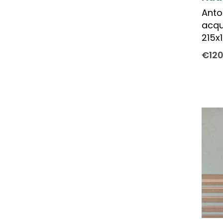
Anto
acqu
215x
€
12