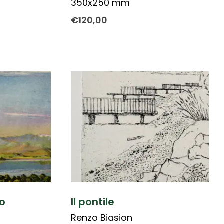
350x250 mm
€
120,00
o
Il pontile
Renzo Biasion