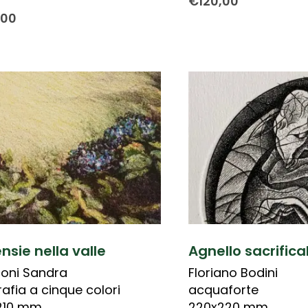
€
120,00
,00
nsie nella valle
Agnello sacrifica
oni Sandra
Floriano Bodini
rafia a cinque colori
acquaforte
210 mm
220x220 mm