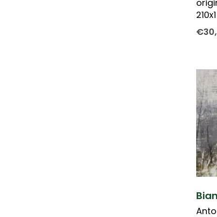
orig
210x
€
30
Bia
Anto