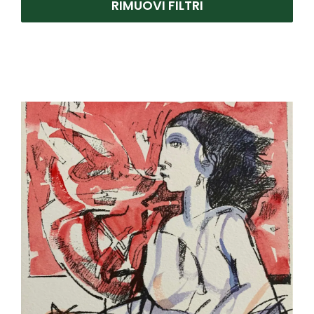
RIMUOVI FILTRI
Cicoli Piero
(1)
Donzelli Bruno
(2)
Matticchio Franco
(1)
Pedretti Antonio
(2)
Pozzi Giancarlo
(1)
Prencipe Leonardo
(1)
Tenconi Sandra
(1)
Zambrelli Marco
(2)